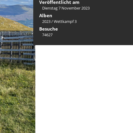
Veröffentlicht am
Dienstag 7 November 2023
Alben
2023
/
Wettkampf 3
Besuche
74627