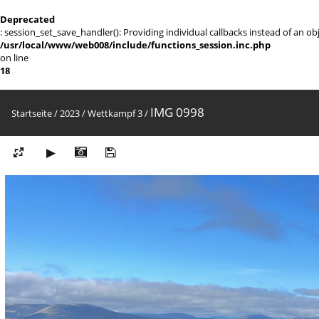
Deprecated
: session_set_save_handler(): Providing individual callbacks instead of an 
/usr/local/www/web008/include/functions_session.inc.php
on line
18
IMG 0998
Startseite
/
2023
/
Wettkampf 3
/