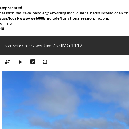
Deprecated
: session_set_save_handler(): Providing individual callbacks instead of an 
/usr/local/www/web008/include/functions_session.inc.php
on line
18
IMG 1112
Startseite
/
2023
/
Wettkampf 3
/