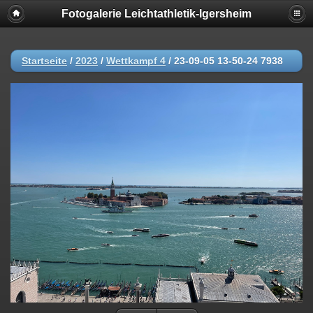
Fotogalerie Leichtathletik-Igersheim
Deprecated
: session_set_save_handler(): Providing individual
callbacks instead of an object implementing SessionHandlerInterface is
deprecated in
/usr/local/www/web008/include/functions_session.inc.php
on line
Startseite
/
2023
/
Wettkampf 4
/
23-09-05 13-50-24 7938
18